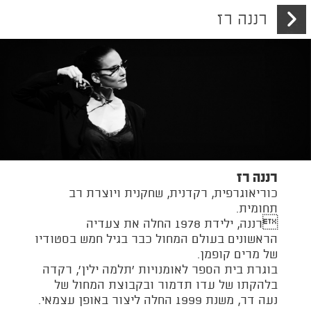
רננה רז
VHS ד״ש מהעבר
EN
|
HE
אודות
מופעים
סדנאות והרצאות
רננה רז
כוריאוגרפית, רקדנית, שחקנית ויוצרת רב
ילדים
תחומית.
רננה, ילידת 1978 החלה את צעדיה
פרוייקטים נוספים
הראשונים בעולם המחול כבר בגיל חמש בסטודיו
של מרים קופמן.
צרו איתנו קשר
בוגרת בית הספר לאומנויות ׳תלמה ילין׳, רקדה
בלהקתו של עדו תדמור ובקבוצת המחול של
נעה דר, משנת 1999 החלה ליצור באופן עצמאי.
ENGLISH SITE