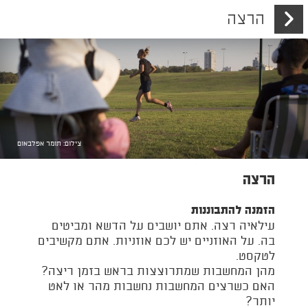
הרצה
VHS ד״ש מהעבר
EN
|
HE
אודות
מופעים
צילום: תומר אפלבאום
סדנאות והרצאות
הרצה
ילדים
הזמנה להתבוננות
עילאיה רצה. אתם יושבים על הדשא ומביטים
פרוייקטים נוספים
בה. על האוזניים יש לכם אוזניות. אתם מקשיבים
לטקסט.
צרו איתנו קשר
מהן המחשבות שמתרוצצות בראש בזמן ריצה?
האם כשרצים המחשבות נחשבות מהר או לאט
ENGLISH SITE
יותר?