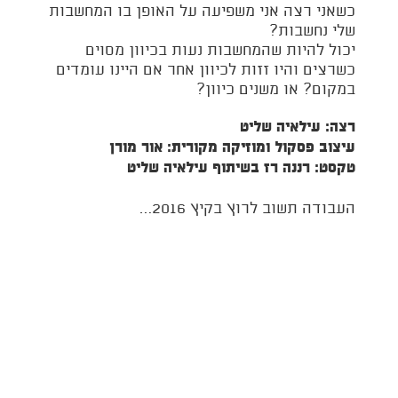
כשאני רצה אני משפיעה על האופן בו המחשבות
שלי נחשבות?
יכול להיות שהמחשבות נעות בכיוון מסוים
כשרצים והיו זזות לכיוון אחר אם היינו עומדים
במקום? או משנים כיוון?
רצה: עילאיה שליט
עיצוב פסקול ומוזיקה מקורית: אור מורן
טקסט: רננה רז בשיתוף עילאיה שליט
העבודה תשוב לרוץ בקיץ 2016…
לוח הופעות
שיעור בתנועה