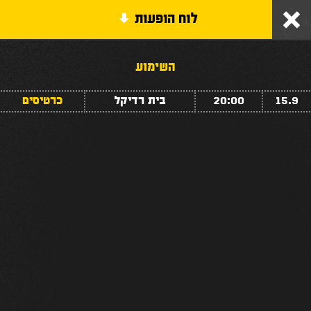
לוח הופעות
VHS ד״ש מהעבר
EN
|
HE
השימוע
אודות
15.9
20:00
בית רדיקל
כרטיסים
מופעים
סדנאות והרצאות
ילדים
פרוייקטים נוספים
צרו איתנו קשר
ENGLISH SITE