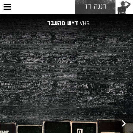
VHS ד״ש מהעבר
EN
|
HE
אודות
מופעים
סדנאות והרצאות
ילדים
פרוייקטים נוספים
צרו איתנו קשר
ENGLISH SITE